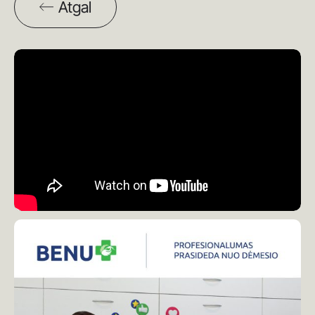
Atgal