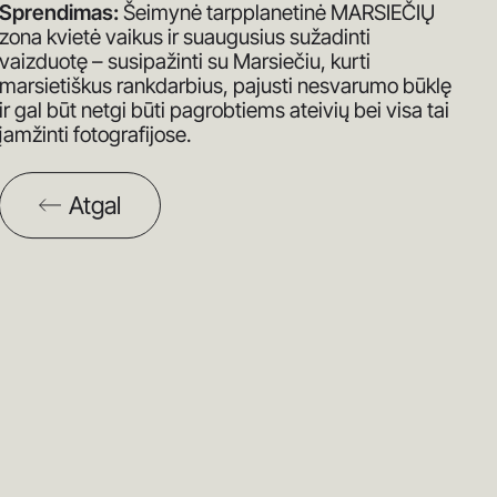
Sprendimas:
Šeimynė tarpplanetinė MARSIEČIŲ
zona kvietė vaikus ir suaugusius sužadinti
vaizduotę – susipažinti su Marsiečiu, kurti
marsietiškus rankdarbius, pajusti nesvarumo būklę
ir gal būt netgi būti pagrobtiems ateivių bei visa tai
įamžinti fotografijose.
Atgal