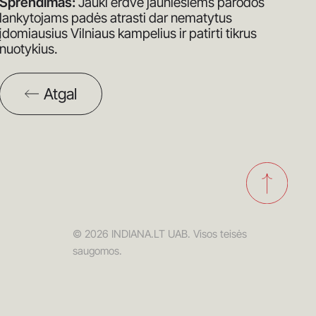
Sprendimas:
Jauki erdvė jauniesiems parodos
lankytojams padės atrasti dar nematytus
įdomiausius Vilniaus kampelius ir patirti tikrus
nuotykius.
Atgal
© 2026 INDIANA.LT UAB. Visos teisės
saugomos.