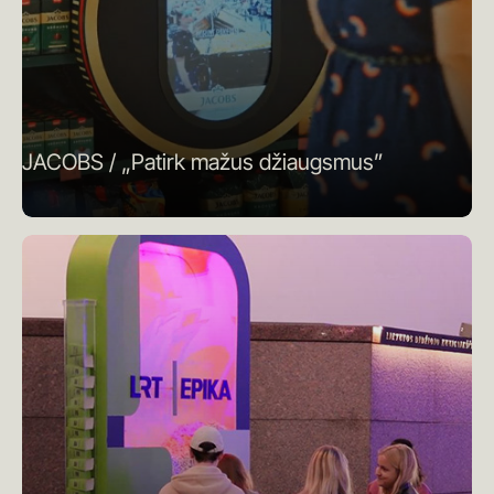
JACOBS / „Patirk mažus džiaugsmus”