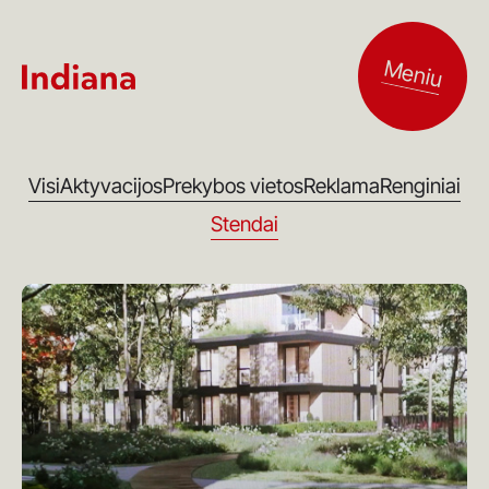
Meniu
Visi
Aktyvacijos
Prekybos vietos
Reklama
Renginiai
Stendai